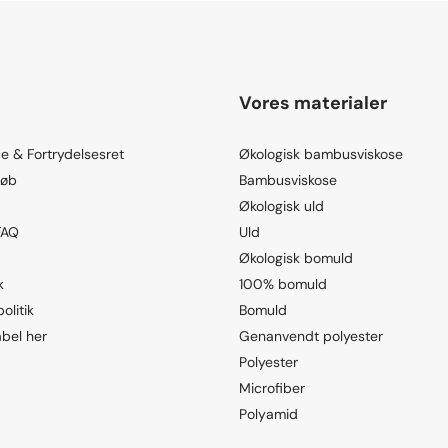
Vores materialer
e & Fortrydelsesret
Økologisk bambusviskose
køb
Bambusviskose
Økologisk uld
FAQ
Uld
Økologisk bomuld
k
100% bomuld
olitik
Bomuld
abel her
Genanvendt polyester
Polyester
Microfiber
Polyamid