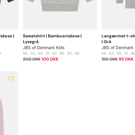
skose |
Sweatshirt | Bambusviskose |
Langærmet t-shi
Lysegrå
| Grå
JBS of Denmark Kids
JBS of Denmark 
8
56
62
68
74
80
86
92
98
56
62
68
74
8
200 DKK
100 DKK
190 DKK
95 DKK