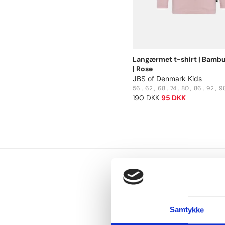
Langærmet t-shirt | Bambu
| Rose
JBS of Denmark Kids
56
62
68
74
80
86
92
9
190 DKK
95 DKK
Samtykke