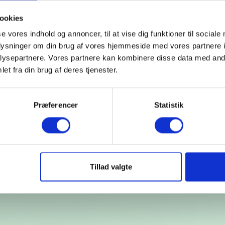
ookies
se vores indhold og annoncer, til at vise dig funktioner til sociale
oplysninger om din brug af vores hjemmeside med vores partnere i
ysepartnere. Vores partnere kan kombinere disse data med andr
et fra din brug af deres tjenester.
Præferencer
Statistik
65 dages returret
Lynhurtig leveri
t returret på hele 365 dage
Vi sender alle hverda
Tillad valgte