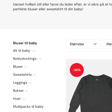
Uanset hvilken stil eller farve du leder efter, er vi sikre på at
perfekte bluser eller sweatshirt til din baby!
Bluser til baby
Størrelse
Mat
Alt til baby
(32)
Bodystockings
(17)
Bluser
(5)
-50%
Sweatshirts
(2)
Leggings
(4)
Bukser
(6)
Huer
(4)
Multipacks til baby