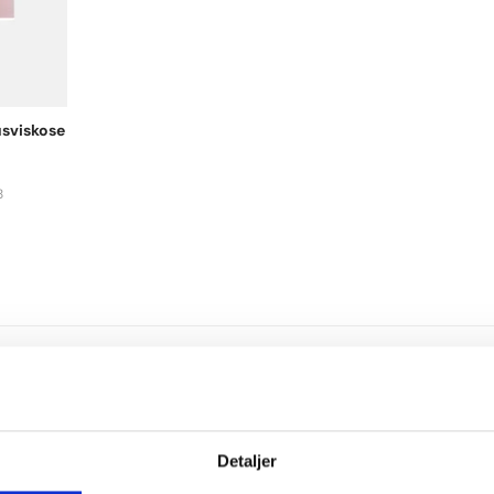
sviskose
8
Detaljer