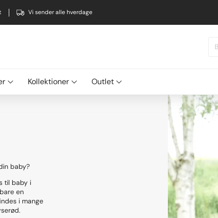
t
Vi sender alle hverdage
er
Kollektioner
Outlet
 din baby?
 til baby i
 bare en
 findes i mange
yserød.