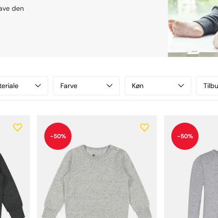
 have den
eriale
Farve
Køn
Tilb
-50%
-50%