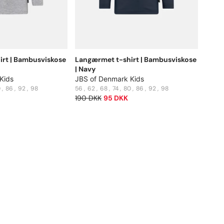
rt | Bambusviskose
Langærmet t-shirt | Bambusviskose
| Navy
Kids
JBS of Denmark Kids
0
86
92
98
56
62
68
74
80
86
92
98
190 DKK
95 DKK