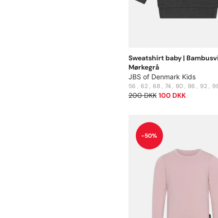
Sweatshirt baby | Bambusvi
Mørkegrå
JBS of Denmark Kids
56
62
68
74
80
86
92
9
200 DKK
100 DKK
-50%