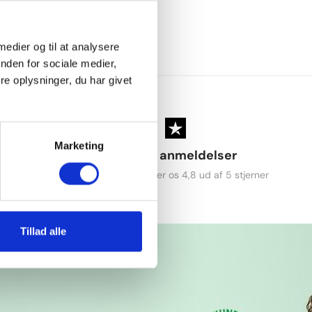
 medier og til at analysere
nden for sociale medier,
e oplysninger, du har givet
Marketing
ng
+6.700 anmeldelser
ge
Vores kunder giver os 4,8 ud af 5 stjerner
Tillad alle