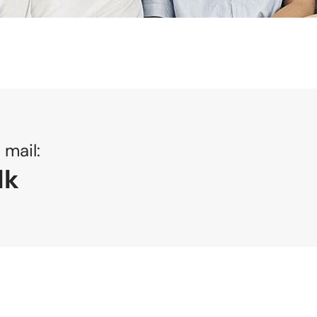
s mail:
dk