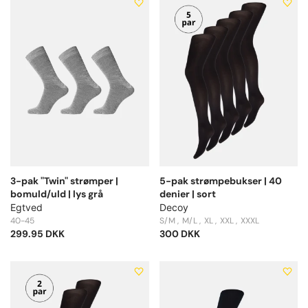
3-pak "Twin" strømper |
5-pak strømpebukser | 40
bomuld/uld | lys grå
denier | sort
Egtved
Decoy
40-45
S/M
M/L
XL
XXL
XXXL
299.95 DKK
300 DKK