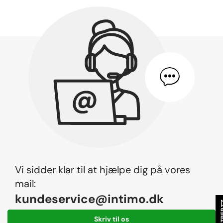
Vi sidder klar til at hjælpe dig på vores
mail:
kundeservice@intimo.dk
FIL
Skriv til os