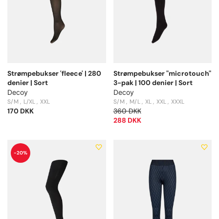
Strømpebukser 'fleece' | 280
Strømpebukser "microtouch"
denier | Sort
3-pak | 100 denier | Sort
Decoy
Decoy
S/M
L/XL
XXL
S/M
M/L
XL
XXL
XXXL
170 DKK
360 DKK
288 DKK
-20%