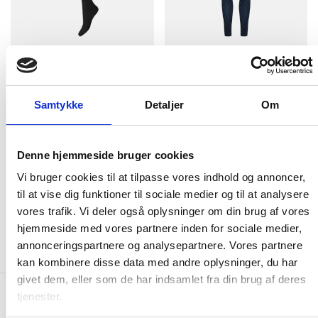
Strømpebukser "thermo" 3-
Leggings "Logo" | Polyester |
pak | 120 denier | Sort
Navy
Samtykke
Detaljer
Om
Decoy
Hype the Detail
S/M
L/XL
S
M
360 DKK
375 DKK
288 DKK
Denne hjemmeside bruger cookies
Vi bruger cookies til at tilpasse vores indhold og annoncer,
til at vise dig funktioner til sociale medier og til at analysere
vores trafik. Vi deler også oplysninger om din brug af vores
Flere produkter (78)
hjemmeside med vores partnere inden for sociale medier,
annonceringspartnere og analysepartnere. Vores partnere
kan kombinere disse data med andre oplysninger, du har
givet dem, eller som de har indsamlet fra din brug af deres
tjenester.