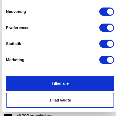
Samtykkevalg
Nødvendig
Præferencer
Statistik
Gratis fragt
Marketing
Gratis fragt på alle ordrer over 249 DKK
365 dages returret
Udvidet returret på hele 365 dage
Tillad alle
Lynhurtig levering
Vi sender alle hverdage
Tillad valgte
+6.700 anmeldelser