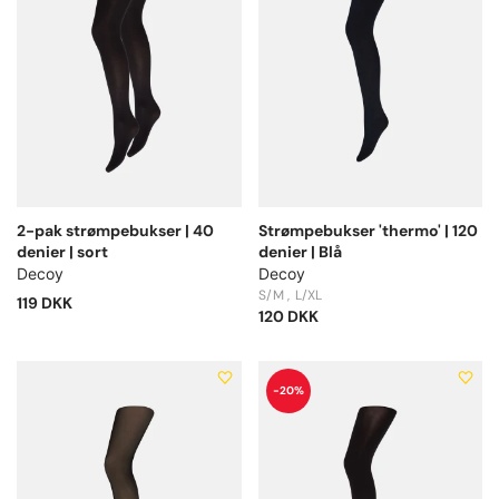
2-pak strømpebukser | 40
Strømpebukser 'thermo' | 120
denier | sort
denier | Blå
Decoy
Decoy
S/M
L/XL
119 DKK
120 DKK
-20%