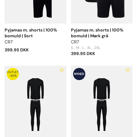
Pyjamas m. shorts | 100%
Pyjamas m. shorts | 100%
bomuld | Sort
bomuld | Mørk grå
CR7
CR7
S
M
L
XL
2XL
399.95 DKK
399.95 DKK
OUTLET
NYHED
-30%