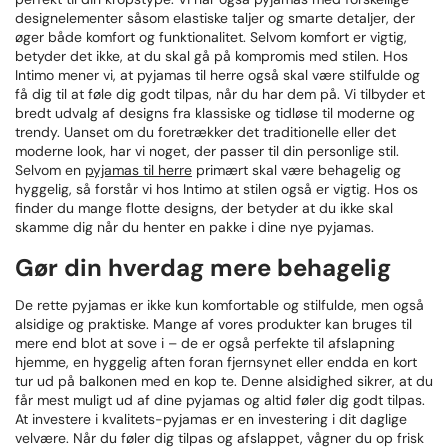
designelementer såsom elastiske taljer og smarte detaljer, der
øger både komfort og funktionalitet. Selvom komfort er vigtig,
betyder det ikke, at du skal gå på kompromis med stilen. Hos
Intimo mener vi, at pyjamas til herre også skal være stilfulde og
få dig til at føle dig godt tilpas, når du har dem på. Vi tilbyder et
bredt udvalg af designs fra klassiske og tidløse til moderne og
trendy. Uanset om du foretrækker det traditionelle eller det
moderne look, har vi noget, der passer til din personlige stil.
Selvom en
pyjamas til herre
primært skal være behagelig og
hyggelig, så forstår vi hos Intimo at stilen også er vigtig. Hos os
finder du mange flotte designs, der betyder at du ikke skal
skamme dig når du henter en pakke i dine nye pyjamas.
Gør din hverdag mere behagelig
De rette pyjamas er ikke kun komfortable og stilfulde, men også
alsidige og praktiske. Mange af vores produkter kan bruges til
mere end blot at sove i – de er også perfekte til afslapning
hjemme, en hyggelig aften foran fjernsynet eller endda en kort
tur ud på balkonen med en kop te. Denne alsidighed sikrer, at du
får mest muligt ud af dine pyjamas og altid føler dig godt tilpas.
At investere i kvalitets-pyjamas er en investering i dit daglige
velvære. Når du føler dig tilpas og afslappet, vågner du op frisk