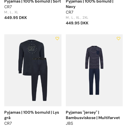
Pyjamas | 100% bomuld | Sort
Pyjamas | 100% bomuld |
Navy
CR7
CR7
M
L
XL
449.95 DKK
M
L
XL
2XL
449.95 DKK
Pyjamas | 100% bomuld | Lys
Pyjamas "jersey" |
grå
Bambusviskose | Multifarvet
CR7
JBS