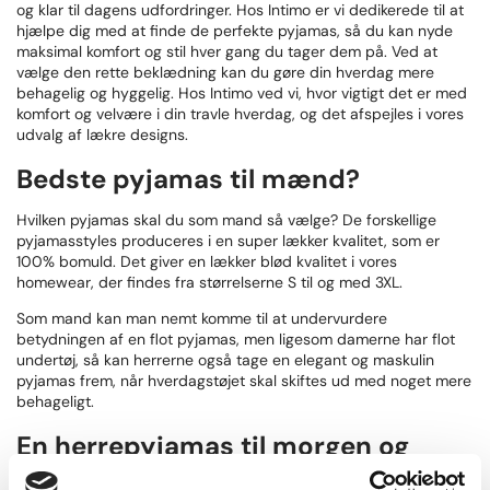
og klar til dagens udfordringer. Hos Intimo er vi dedikerede til at
hjælpe dig med at finde de perfekte pyjamas, så du kan nyde
maksimal komfort og stil hver gang du tager dem på. Ved at
vælge den rette beklædning kan du gøre din hverdag mere
behagelig og hyggelig. Hos Intimo ved vi, hvor vigtigt det er med
komfort og velvære i din travle hverdag, og det afspejles i vores
udvalg af lækre designs.
Bedste pyjamas til mænd?
Hvilken pyjamas skal du som mand så vælge? De forskellige
pyjamasstyles produceres i en super lækker kvalitet, som er
100% bomuld. Det giver en lækker blød kvalitet i vores
homewear, der findes fra størrelserne S til og med 3XL.
Som mand kan man nemt komme til at undervurdere
betydningen af en flot pyjamas, men ligesom damerne har flot
undertøj, så kan herrerne også tage en elegant og maskulin
pyjamas frem, når hverdagstøjet skal skiftes ud med noget mere
behageligt.
En herrepyjamas til morgen og
aften