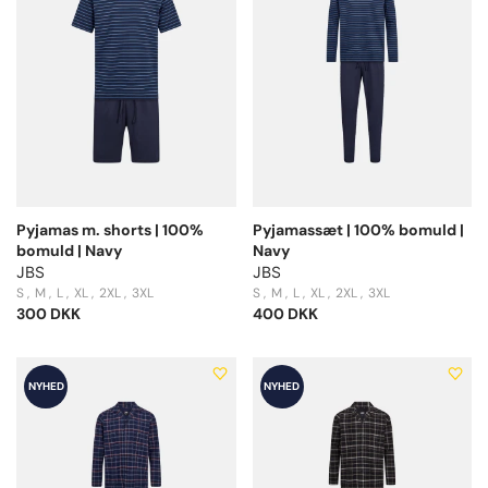
Pyjamas m. shorts | 100%
Pyjamassæt | 100% bomuld |
bomuld | Navy
Navy
JBS
JBS
S
M
L
XL
2XL
3XL
S
M
L
XL
2XL
3XL
300 DKK
400 DKK
NYHED
NYHED