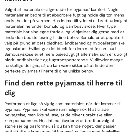
Valget af materiale er afgørende for pyjamas' komfort. Nogle
materialer er bedre til at absorbere fugt og holde dig tør, mens
andre holder på varmen. Hos Intimo tilbyder vi et bredt udvalg af
materialer, herunder bomuld og bambusviskose. Hver type
materiale har sine egne fordele, og vi hjælper dig gerne med at
finde den bedste løsning til dine behov. Bomuld er et populært
valg på grund af dets blødhed, åndbarhed og hypoallergeniske
egenskaber, hvilket gør det ideelt for dem med følsom hud.
Bambusviskose er et mere bæredygtigt alternativ, som er utroligt
blødt, antibakterielt og fugttransporterende. Vi tilbyder mange
forskellige designs, så du kan være sikker på at finde den
perfekte
pyjamas til herre
til dine unikke behov.
Find den rette pyjamas til herre til
dig
Pasformen er lige så vigtig som materialet, når det kommer til
pyjamas. Pyjamas skal være rummelige nok til at tillade
bevægelse, men ikke så løse, at de bliver upraktiske eller
klumper sammen. Hos Intimo tilbyder vi et bredt udvalg af
størrelser og pasformer, så du kan finde noget, der passer
perfekt til din kropstype. Vi har også pyjamas med forskellige