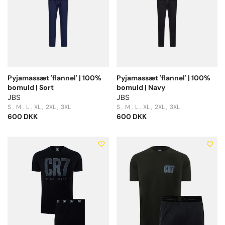
Pyjamassæt 'flannel' | 100%
Pyjamassæt 'flannel' | 100%
bomuld | Sort
bomuld | Navy
JBS
JBS
S
M
L
XL
2XL
3XL
S
M
L
XL
2XL
3XL
600 DKK
600 DKK