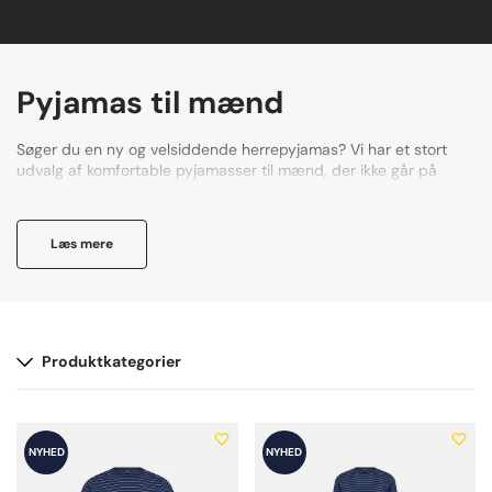
Pyjamas til mænd
Søger du en ny og velsiddende herrepyjamas? Vi har et stort
udvalg af komfortable pyjamasser til mænd, der ikke går på
kompromis med dit udseende. Hop i nattøjet med en pyjamas,
der er designet til herrer, der gerne vil se godt ud og slappe helt
af, uanset om det er under dynen eller ved morgenbordet
Læs mere
søndag morgen.
Produktkategorier
NYHED
NYHED