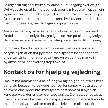
Spørger du dig selv, hvilken pyjamas du nu engang skal vælge?
Det vigtigste er, at komfort og look giver dig lyst til at hoppe i din
pyjamas, når det er tid til at gå til ro. En del mænd fokuserer på
funktion og komfort, men det er skønt, hvis du også er tilfreds
med dit udseende, når du tager din pyjamas på.
Alle vores herrepyjamasser er af god kvalitet, så du kan med
fordel se de forskellige designs igennem her på siden og vælge
den pyjamas som i farve og mønster passer bedst til din smag.
Som mand kan du måske nemt komme til at undervurdere
betydningen af en flot pyjamas, men ligesom kvinder har flot
undertøj, så kan herrerne også tage en elegant og maskulin
pyjamas frem, når hverdagstøjet skal af.
Kontakt os for hjælp og vejledning
Hos Intimo bestræber vi os på at give dig en god oplevelse hver
gang, du besøger vores webshop. Derfor sørger vi også altid for
at levere dine produkter med lynets hast samt at tilbyde en
kundeservice, der er over det sædvanlige. Det betyder også, at
vi altid står klar til at besvare de spørgsmål, du måtte sidde inde
med. Du skal være velkommen til at skrive en mail til os på