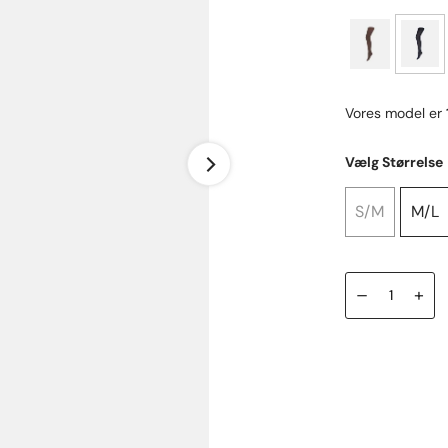
Vores model er
Vælg Størrelse
S/M
M/L
–
+