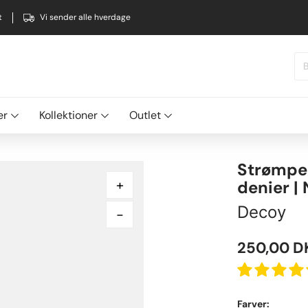
t
Vi sender alle hverdage
er
Kollektioner
Outlet
Strømpeb
+
denier |
Decoy
-
250,00
D
Farver: