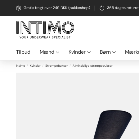
Gratis fragt over 249 DKK (pakkeshop)
365 dages returre
Tilbud
Mænd
Kvinder
Børn
Mærk
Intimo
Kvinder
Strømpebukser
Almindelige strømpebukser
+
-