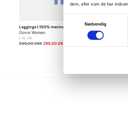
dem, eller som de har indsaml
Samtykkevalg
Nødvendig
r |
Leggings | 100% merino uld | Blå
Lange unde
Dovre Women
Dovre Wo
L
XL
2XL
M
L
XL
2XL
599,00 DKK
299,50 DKK
499,00 D