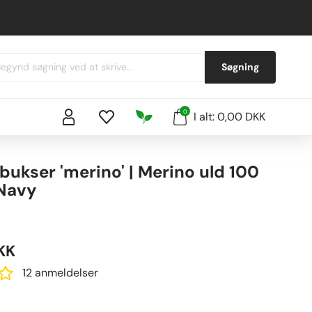
Søgning
0
I alt: 0,00 DKK
ukser 'merino' | Merino uld 100
 Navy
KK
12 anmeldelser