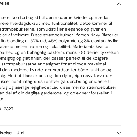
velse
erer komfort og stil til den moderne kvinde, og mærket
inere hverdagsluksus med funktionalitet. Dette kommer til
 strømpebukserne, som udstråler elegance og giver en
else af velvære. Disse strømpebukser i farven Navy Blazer er
n fin blanding af 52% uld, 45% polyamid og 3% elastan, hvilket
balance mellem varme og fleksibilitet. Materialets kvalitet
barhed og en behagelig pasform, mens 100 denier tykkelsen
msigtig og glat finish, der passer perfekt til de køligere
strømpebukserne er designet for at tilbyde maksimal
 til den moderne kvinde, der værdsætter både funktion og
jvalg. Med et klassisk snit og den dybe, rige navy farve kan
kser nemt integreres i enhver garderobe og er ideelle til
ug og særlige lejligheder.Lad disse merino strømpebukser
en del af din daglige garderobe, og oplev selv forskellen i
ort.
0-2327
ivelse
– Uld