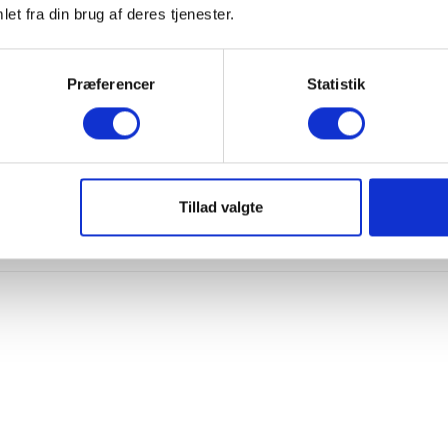
et fra din brug af deres tjenester.
Udgår 25+ tilbage
Præferencer
Statistik
rbukser | 100% uld | Grå
Langærmet t-shirt | 100% meri
Blå/navy
men
Dovre Women
KK
S
M
L
XL
2XL
649,00 DKK
194,70 DKK
Tillad valgte