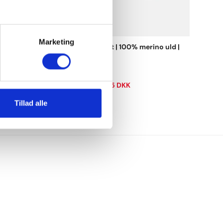
Marketing
no uld |
Langærmet t-shirt | 100% merino uld |
Blå
Dovre Women
L
XL
2XL
599,00 DKK
329,45 DKK
Tillad alle