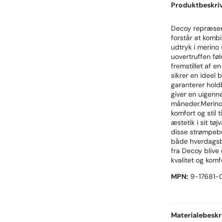
Produktbeskri
Decoy repræsent
forstår at komb
udtryk i merino
uovertruffen føl
fremstillet af e
sikrer en ideel 
garanterer hold
giver en uigenne
måneder.Merino 
komfort og stil
æstetik i sit tø
disse strømpebu
både hverdagsbr
fra Decoy blive 
kvalitet og komf
MPN:
9-17681-
Materialebeskr