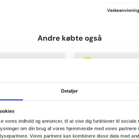
52% Uld, 45% P
Vaskeanvisnin
Uldfibre tilføre
Uld er et naturli
Isolerend
Vaskes på uld-p
Andre købte også
sommere
enzymerne i al
Stor styr
af uldens efter
Tøjet komm
skyldes la
Skal hængetørre
giver den
anbefaler vi du 
OUTLET
-70%
Detaljer
ookies
se vores indhold og annoncer, til at vise dig funktioner til sociale
oplysninger om din brug af vores hjemmeside med vores partnere i
ysepartnere. Vores partnere kan kombinere disse data med andr