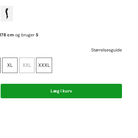
178 cm
og bruger
S
Størrelsesguide
XL
XXL
XXXL
Læg i kurv