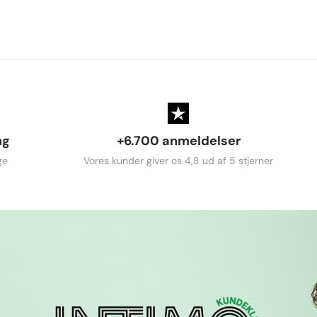
ng
+6.700 anmeldelser
ge
Vores kunder giver os 4,8 ud af 5 stjerner