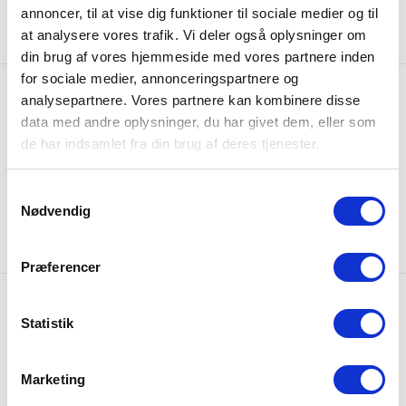
299,95 DKK
299,95 DKK
annoncer, til at vise dig funktioner til sociale medier og til
at analysere vores trafik. Vi deler også oplysninger om
din brug af vores hjemmeside med vores partnere inden
for sociale medier, annonceringspartnere og
analysepartnere. Vores partnere kan kombinere disse
data med andre oplysninger, du har givet dem, eller som
de har indsamlet fra din brug af deres tjenester.
Samtykkevalg
Nødvendig
Præferencer
Gratis fragt
Statistik
Gratis fragt på alle ordrer over 249 DKK
Marketing
365 dages returret
Udvidet returret på hele 365 dage