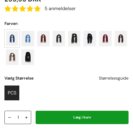
5 anmeldelser
Farver:
Vælg Størrelse
Størrelsesguide
PCS
–
+
Læg i kurv