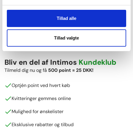
Lynhurtig levering
Tillad alle
Vi sender alle hverdage
Tillad valgte
+6.700 anmeldelser
Vores kunder giver os 4,8 ud af 5 stjerner
Bliv en del af Intimos
Kundeklub
Tilmeld dig nu og få
500 point = 25 DKK!
Optjén point ved hvert køb
Kvitteringer gemmes online
Mulighed for ønskelister
Eksklusive rabatter og tilbud