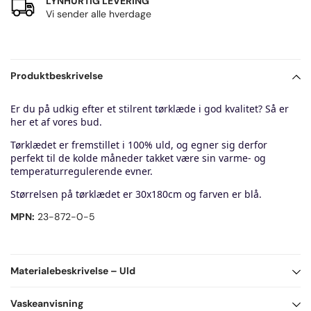
LYNHURTIG LEVERING
Vi sender alle hverdage
Produktbeskrivelse
Er du på udkig efter et stilrent tørklæde i god kvalitet? Så er
her et af vores bud.
Tørklædet er fremstillet i 100% uld, og egner sig derfor
perfekt til de kolde måneder takket være sin varme- og
temperaturregulerende evner.
Størrelsen på tørklædet er 30x180cm og farven er blå.
MPN:
23-872-0-5
Materialebeskrivelse
– Uld
100% Uld
Vaskeanvisning