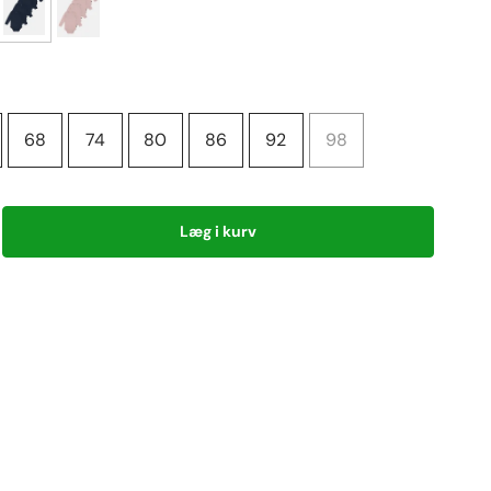
68
74
80
86
92
98
Læg i kurv