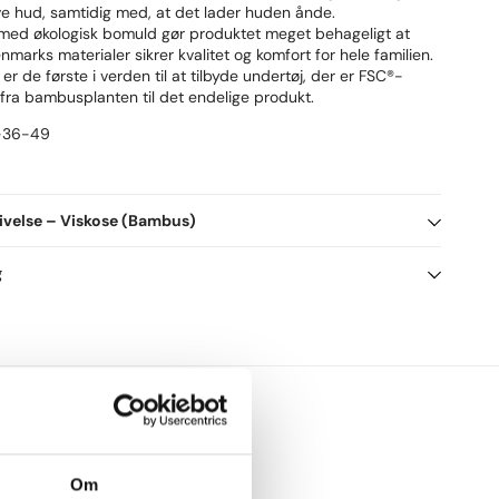
ve hud, samtidig med, at det lader huden ånde.
med økologisk bomuld gør produktet meget behageligt at
marks materialer sikrer kvalitet og komfort for hele familien.
r de første i verden til at tilbyde undertøj, der er FSC®-
t fra bambusplanten til det endelige produkt.
-36-49
ivelse
– Viskose (Bambus)
ambus), 30% Bomuld (Økologisk), 5% Elastan
g
produkt er FSC®-certificeret (FSC-C160308)
urlig materiale.
finder i varene på intimo dyrkes bæredygtigt og under gode
d koldt eller varmt vand op til 40 grader.
e dyr og mennesker.
t vaskemiddel og sørg for at tøjet hængetørres i skyggen.
usviskose tilfører disse egenskaber:
ljøet og holdbarheden anbefaler vi du altid hængetørrer dit
dhed
ulerende pga. luftlommer mellem fibrene
ten fra sved p.g.a. fugt- og varmeregulerende egenskaber
Om