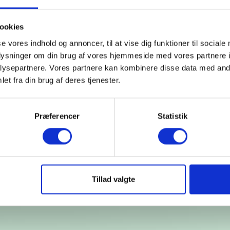
Bambusplanten k
af
miljøskadelig
ookies
Den bambus der 
se vores indhold og annoncer, til at vise dig funktioner til sociale
Det betyder bl.
oplysninger om din brug af vores hjemmeside med vores partnere i
også at eksiste
plads til bamb
ysepartnere. Vores partnere kan kombinere disse data med andr
et fra din brug af deres tjenester.
Præferencer
Statistik
65 dages returret
Lynhurtig leveri
t returret på hele 365 dage
Vi sender alle hverda
Tillad valgte