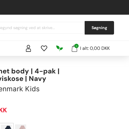
Søgning
0
I alt: 0,00 DKK
et body | 4-pak |
iskose | Navy
enmark Kids
KK