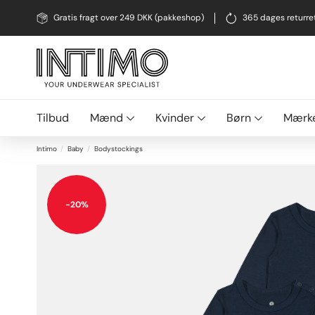
Gratis fragt over 249 DKK (pakkeshop)
365 dages returre
Tilbud
Mænd
Kvinder
Børn
Mærk
Intimo
Baby
Bodystockings
+
-20%
-