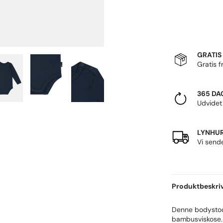
GRATIS
Gratis f
365 DA
Udvidet
LYNHUR
Vi send
Produktbeskri
Denne bodystock
bambusviskose. 