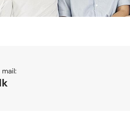
s mail:
dk