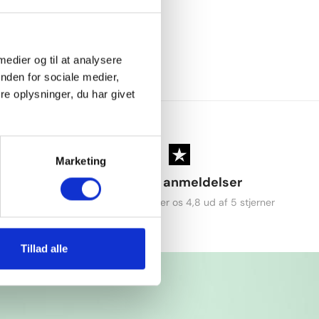
an vokse op til 1 meter per dag - helt uden brug
e sprøjtegifte og
andre kemikalier.
benyttes til produkterne kommer fra certificerede kilder.
 medier og til at analysere
a. at bambus-skoven løbende bliver genplantet. Det betyder
nden for sociale medier,
rende skov med andre træsorter ikke er fældet for at give
usskoven.
e oplysninger, du har givet
Marketing
ng
+6.700 anmeldelser
ge
Vores kunder giver os 4,8 ud af 5 stjerner
Tillad alle