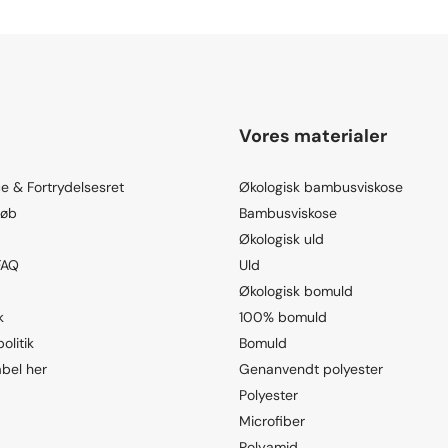
Vores materialer
e & Fortrydelsesret
Økologisk bambusviskose
køb
Bambusviskose
Økologisk uld
FAQ
Uld
Økologisk bomuld
k
100% bomuld
olitik
Bomuld
abel her
Genanvendt polyester
Polyester
Microfiber
Polyamid