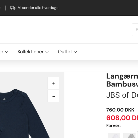
t
Vi sender alle hverdage
er
Kollektioner
Outlet
Langærm
+
Bambusv
JBS of D
-
760,00
DKK
608,00
D
Farver: