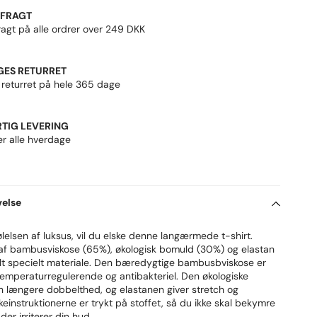
 FRAGT
ragt på alle ordrer over 249 DKK
GES RETURRET
 returret på hele 365 dage
TIG LEVERING
er alle hverdage
velse
ølelsen af luksus, vil du elske denne langærmede t-shirt.
af bambusviskose (65%), økologisk bomuld (30%) og elastan
elt specielt materiale. Den bæredygtige bambusbviskose er
temperaturregulerende og antibakteriel. Den økologiske
n længere dobbelthed, og elastanen giver stretch og
einstruktionerne er trykt på stoffet, så du ikke skal bekymre
er irriterer din hud.