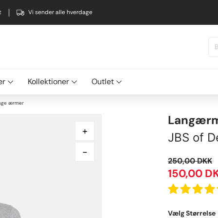
t
Vi sender alle hverdage
er
Kollektioner
Outlet
ange ærmer
Langærme
+
JBS of 
-
250,00
DKK
150,00
D
Vælg Størrelse