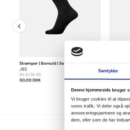
å
Strømper | Bomuld | Sort
Leggings |
JBS
JBS of D
Samtykke
40-47
36-40
S
M
L
XL
50,00 DKK
250,00 D
Denne hjemmeside bruger c
Vi bruger cookies til at tilpas
vores trafik. Vi deler også 
annonceringspartnere og anal
dem, eller som de har indsaml