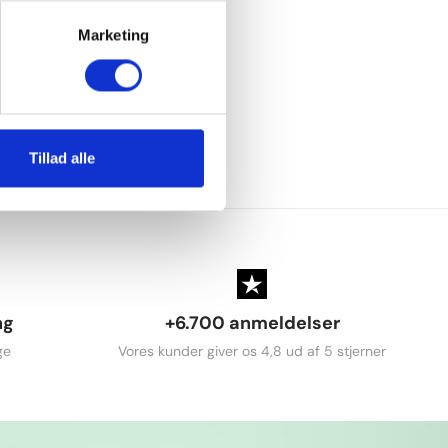
Marketing
Tillad alle
ng
+6.700 anmeldelser
ge
Vores kunder giver os 4,8 ud af 5 stjerner