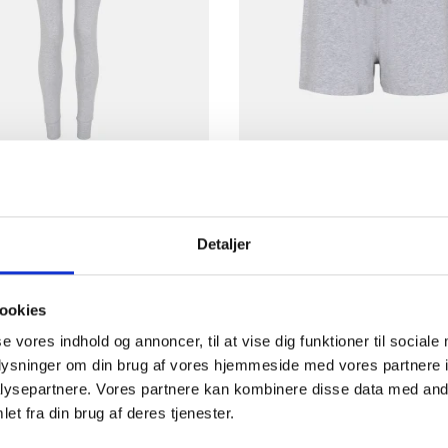
plads til bamb
 Bambusviskose | Grå
Shorts | Bambusviskose | Grå
enmark Women
JBS of Denmark Women
Detaljer
S
XL
KK
150,00 DKK
200,00 DKK
140,00 DKK
ookies
se vores indhold og annoncer, til at vise dig funktioner til sociale
oplysninger om din brug af vores hjemmeside med vores partnere i
ysepartnere. Vores partnere kan kombinere disse data med andr
et fra din brug af deres tjenester.