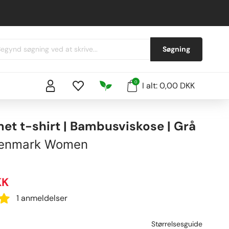
Søgning
0
I alt: 0,00 DKK
t t-shirt | Bambusviskose | Grå
Denmark Women
KK
1 anmeldelser
Størrelsesguide