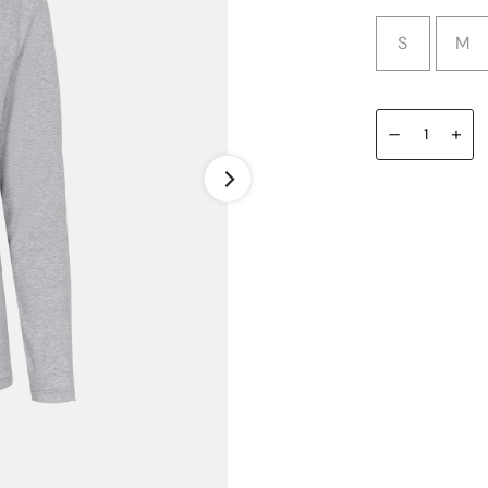
S
M
–
+