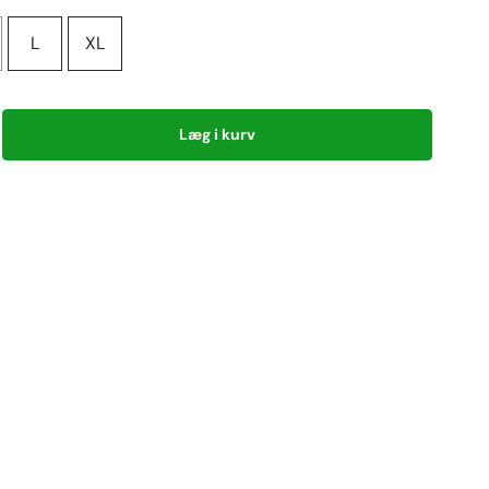
L
XL
Læg i kurv