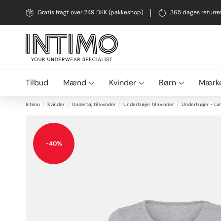
Gratis fragt over 249 DKK (pakkeshop)
365 dages returre
Tilbud
Mænd
Kvinder
Børn
Mærk
Intimo
Kvinder
Undertøj til kvinder
Undertrøjer til kvinder
Undertrøjer - L
+
-40%
-