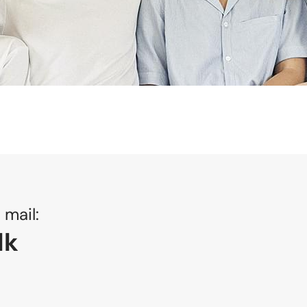
s mail:
dk