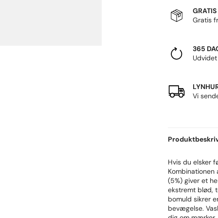
GRATIS
Gratis f
365 DA
Udvidet
LYNHUR
Vi send
Produktbeskri
Hvis du elsker f
Kombinationen 
(5%) giver et h
ekstremt blød, 
bomuld sikrer e
bevægelse. Vask
dig om mærker, d