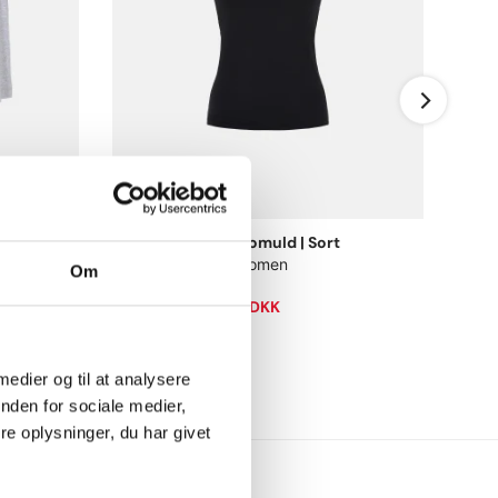
usskoven.
Stroptop | GOTS bomuld | Sort
JBS of Denmark Women
Om
S
M
L
XL
150,00 DKK
75,00 DKK
 medier og til at analysere
nden for sociale medier,
e oplysninger, du har givet