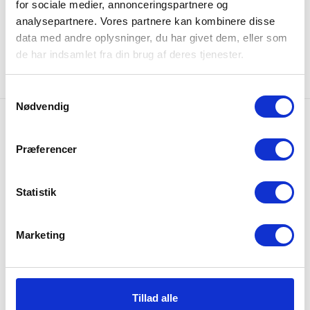
for sociale medier, annonceringspartnere og
analysepartnere. Vores partnere kan kombinere disse
data med andre oplysninger, du har givet dem, eller som
de har indsamlet fra din brug af deres tjenester.
Samtykkevalg
Nødvendig
Gratis fragt
Gratis fragt på alle ordrer over 249 DKK
Præferencer
365 dages returret
Statistik
Udvidet returret på hele 365 dage
Marketing
Lynhurtig levering
Vi sender alle hverdage
+6.700 anmeldelser
Tillad alle
Vores kunder giver os 4,8 ud af 5 stjerner