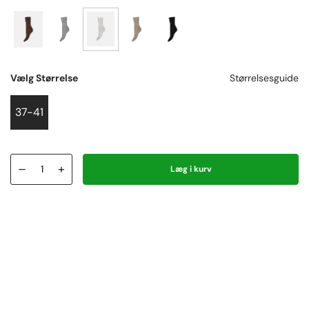
Vælg Størrelse
Størrelsesguide
37-41
–
+
Læg i kurv