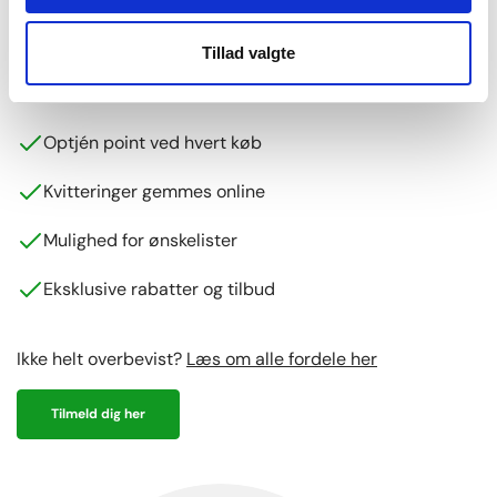
Bliv en del af Intimos
Kundeklub
Tillad valgte
Tilmeld dig nu og få
500 point = 25 DKK!
Optjén point ved hvert køb
Kvitteringer gemmes online
Mulighed for ønskelister
Eksklusive rabatter og tilbud
Ikke helt overbevist?
Læs om alle fordele her
Tilmeld dig her