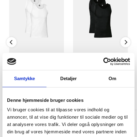
Bambusplanten kan vokse op til 1 meter per dag - helt uden
brug af
miljøskadelige sprøjtegifte og
andre kemikalier.
Den bambus der benyttes til produkterne kommer fra
certificerede kilder. Det betyder bl.a. at bambus-skoven
løbende bliver genplantet. Det betyder også at eksisterende
skov med andre træsorter ikke er fældet for at give plads til
bambusskoven.
Tanktop 2-pak | Økologisk
Tanktop 2-pak | Økologisk
bomuld | Hvid
bomuld | Sort
JBS
JBS
S
M
L
XL
2XL
S
M
L
XL
2XL
Samtykke
Detaljer
Om
300,00 DKK
300,00 DKK
Denne hjemmeside bruger cookies
Vi bruger cookies til at tilpasse vores indhold og
annoncer, til at vise dig funktioner til sociale medier og til
at analysere vores trafik. Vi deler også oplysninger om
din brug af vores hjemmeside med vores partnere inden