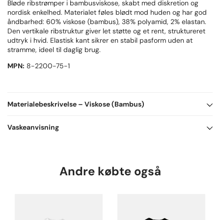
Bløde ribstrømper i bambusviskose, skabt med diskretion og
nordisk enkelhed. Materialet føles blødt mod huden og har god
åndbarhed: 60% viskose (bambus), 38% polyamid, 2% elastan.
Den vertikale ribstruktur giver let støtte og et rent, struktureret
udtryk i hvid. Elastisk kant sikrer en stabil pasform uden at
stramme, ideel til daglig brug.
MPN:
8-2200-75-1
Materialebeskrivelse
– Viskose (Bambus)
60% Viskose (Bambus), 38% Polyamid, 2% Elastan
Vaskeanvisning
Den bambus du finder i varene på intimo dyrkes bæredygtigt og
Bambus er et naturlig materiale.
under gode forhold for både dyr og mennesker.
Skånsom vask med koldt eller varmt vand op til 40 grader.
Andre købte også
Fibrene af bambusviskose tilfører disse egenskaber:
Brug et skånsomt vaskemiddel og sørg for at tøjet hængetørres i
* Uhørt høj blødhed
skyggen.
* Temperaturregulerende pga. luftlommer mellem fibrene
* Reducerer lugten fra sved p.g.a. fugt- og varmeregulerende
Af hensyn til miljøet og holdbarheden anbefaler vi du altid
egenskaber
hængetørrer dit tøj.