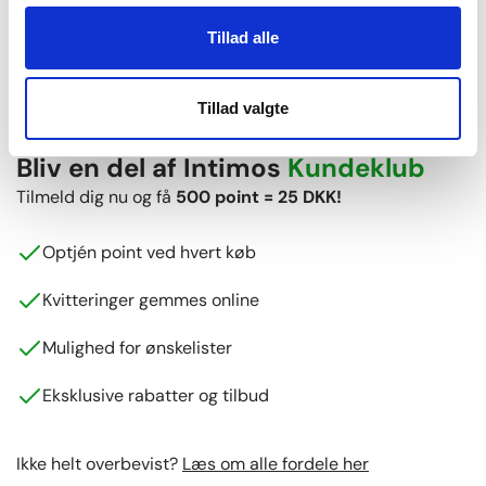
Vi sender alle hverdage
Tillad alle
+6.700 anmeldelser
Vores kunder giver os 4,8 ud af 5 stjerner
Tillad valgte
Bliv en del af Intimos
Kundeklub
Tilmeld dig nu og få
500 point = 25 DKK!
Optjén point ved hvert køb
Kvitteringer gemmes online
Mulighed for ønskelister
Eksklusive rabatter og tilbud
Ikke helt overbevist?
Læs om alle fordele her