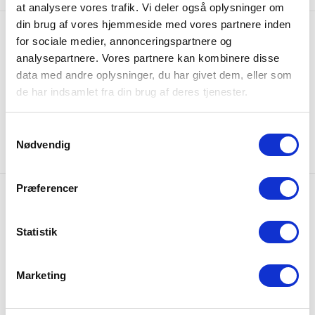
at analysere vores trafik. Vi deler også oplysninger om
din brug af vores hjemmeside med vores partnere inden
for sociale medier, annonceringspartnere og
analysepartnere. Vores partnere kan kombinere disse
data med andre oplysninger, du har givet dem, eller som
de har indsamlet fra din brug af deres tjenester.
Samtykkevalg
Nødvendig
Præferencer
Gratis fragt
Gratis fragt på alle ordrer over 249 DKK
Statistik
365 dages returret
Udvidet returret på hele 365 dage
Marketing
Lynhurtig levering