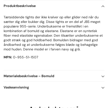
Produktbeskrivelse
Tætsiddende tights der ikke kralver op eller glider ned når du
sætter dig eller bukker dig. Disse tights er en del af JBS meget
populære 955-serie. Underbukserne er fremstillet i en
kombination af bomuld og elastane. Elastane er en syntetisk
fiber med elastiske egenskaber. Den tilsætter underbukserne et
godt stræk og god holdbarhed. Bomulden bidrager med god
åndbarhed og at underbukserne følges bløde og behagelige
mod huden. Denne model er i farven navy og grå.
MPN:
0-955-51-1507
Materialebeskrivelse
– Bomuld
95% Bomuld, 5% Elastan
Vaskeanvisning
Bomuldsfibrene tilfører følgende egenskaber:
Bomuld er et naturlig materiale.
* Høj blødhed
Kan vaskes på almindeligt vaskeprogram op til 40 grader og du