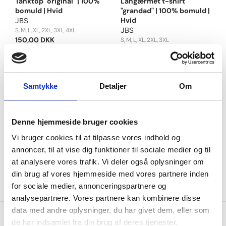
Tanktop "original" | 100%
Langærmet t-shirt
bomuld | Hvid
"grandad" | 100% bomuld |
Hvid
JBS
JBS
S
M
L
XL
2XL
3XL
4XL
150,00 DKK
S
M
L
XL
2XL
3XL
200,00 DKK
Samtykke
Detaljer
Om
Denne hjemmeside bruger cookies
Vi bruger cookies til at tilpasse vores indhold og
annoncer, til at vise dig funktioner til sociale medier og til
at analysere vores trafik. Vi deler også oplysninger om
din brug af vores hjemmeside med vores partnere inden
for sociale medier, annonceringspartnere og
analysepartnere. Vores partnere kan kombinere disse
data med andre oplysninger, du har givet dem, eller som
de har indsamlet fra din brug af deres tjenester.
Gratis fragt