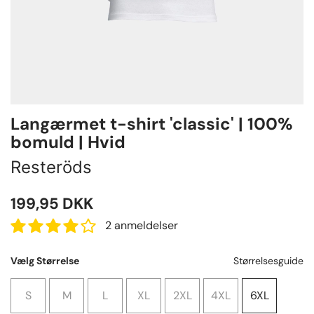
Langærmet t-shirt 'classic' | 100%
bomuld | Hvid
Resteröds
199,95
DKK
2 anmeldelser
Vælg Størrelse
Størrelsesguide
S
M
L
XL
2XL
4XL
6XL