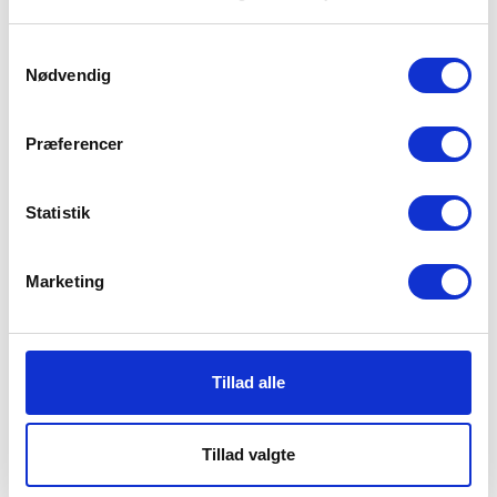
Gratis fragt på alle ordrer over 249 DKK
Samtykkevalg
Nødvendig
365 dages returret
Udvidet returret på hele 365 dage
Præferencer
Lynhurtig levering
Vi sender alle hverdage
Statistik
+6.700 anmeldelser
Vores kunder giver os 4,8 ud af 5 stjerner
Marketing
Bliv en del af Intimos
Kundeklub
Tilmeld dig nu og få
500 point = 25 DKK!
Tillad alle
Optjén point ved hvert køb
Tillad valgte
Kvitteringer gemmes online