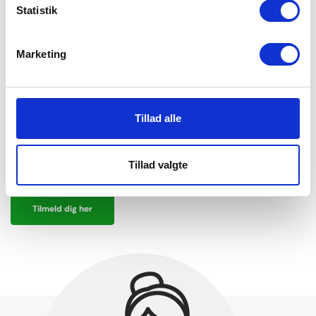
Tilmeld dig nu og få
500 point = 25 DKK!
Statistik
Optjén point ved hvert køb
Marketing
Kvitteringer gemmes online
Mulighed for ønskelister
Tillad alle
Eksklusive rabatter og tilbud
Tillad valgte
Ikke helt overbevist?
Læs om alle fordele her
Tilmeld dig her