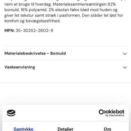
nem at bruge til hverdag. Materialesammensætningen 82%
bomuld, 16% polyamid, 2% elastan føles blød mod huden og
giver let tekstur samt stræk i pasformen. Den sidder let løst for
komfort og bevægelsesfrihed.
MPN:
35-30252-2602-9
Materialebeskrivelse
– Bomuld
82% Bomuld, 16% Polyamid, 2% Elastan
Vaskeanvisning
Bomuldsfibrene tilfører følgende egenskaber:
Bomuld er et naturlig materiale.
* Høj blødhed
Kan vaskes på almindeligt vaskeprogram op til 40 grader og du
* Stor styrke og lang holdbarhed
kan bruge almindeligt vaskemiddel.
* Åndbar og ventilerende
Oftest kan dit bomuldsprodukt tørretumbles på middelvarme,
men læs altid vaskeanvisningen i tøjet da der kan være forskel.
* 20% stærkere i våd tilstand - kan vaskes igen og igen
Af hensyn til miljøet og holdbarheden anbefaler vi du altid
hængetørrer dit tøj og undgår tørretumbling.
Samtykke
Detaljer
Om