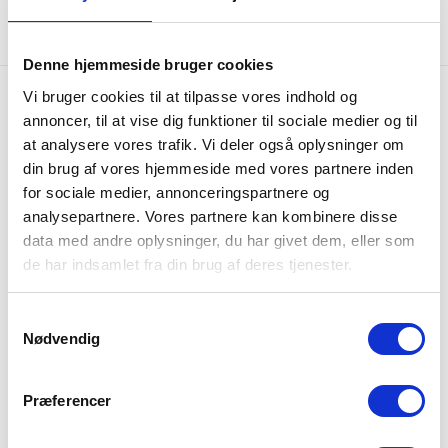
Denne hjemmeside bruger cookies
Vi bruger cookies til at tilpasse vores indhold og
Gratis fragt
annoncer, til at vise dig funktioner til sociale medier og til
Gratis fragt på alle ordrer over 249 DKK
at analysere vores trafik. Vi deler også oplysninger om
din brug af vores hjemmeside med vores partnere inden
365 dages returret
for sociale medier, annonceringspartnere og
Udvidet returret på hele 365 dage
analysepartnere. Vores partnere kan kombinere disse
data med andre oplysninger, du har givet dem, eller som
de har indsamlet fra din brug af deres tjenester.
Lynhurtig levering
Vi sender alle hverdage
Samtykkevalg
Nødvendig
+6.700 anmeldelser
Vores kunder giver os 4,8 ud af 5 stjerner
Præferencer
Bliv en del af Intimos
Kundeklub