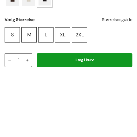
Vælg Størrelse
Størrelsesguide
S
M
L
XL
2XL
–
+
Læg i kurv