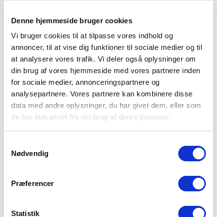
Denne hjemmeside bruger cookies
Gratis fragt
Vi bruger cookies til at tilpasse vores indhold og
Gratis fragt på alle ordrer over 249 DKK
annoncer, til at vise dig funktioner til sociale medier og til
at analysere vores trafik. Vi deler også oplysninger om
365 dages returret
din brug af vores hjemmeside med vores partnere inden
Udvidet returret på hele 365 dage
for sociale medier, annonceringspartnere og
analysepartnere. Vores partnere kan kombinere disse
data med andre oplysninger, du har givet dem, eller som
Lynhurtig levering
Vi sender alle hverdage
de har indsamlet fra din brug af deres tjenester.
Samtykkevalg
+6.700 anmeldelser
Nødvendig
Vores kunder giver os 4,8 ud af 5 stjerner
Bliv en del af Intimos
Kundeklub
Præferencer
Tilmeld dig nu og få
500 point = 25 DKK!
Statistik