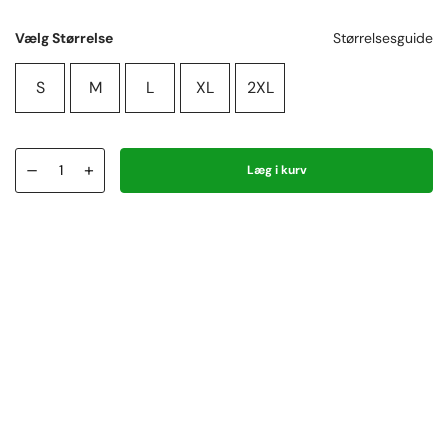
Vælg Størrelse
Størrelsesguide
S
M
L
XL
2XL
–
+
Læg i kurv