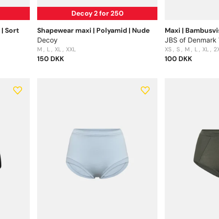
Decoy 2 for 250
| Sort
Shapewear maxi | Polyamid | Nude
Maxi | Bambusvi
Decoy
JBS of Denmark
M
L
XL
XXL
XS
S
M
L
XL
2
150 DKK
100 DKK