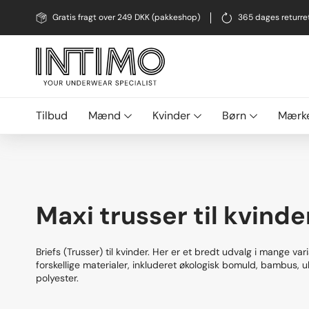
Gratis fragt over 249 DKK (pakkeshop)
365 dages returre
Tilbud
Mænd
Kvinder
Børn
Mærk
Maxi trusser til kvinde
Briefs (Trusser) til kvinder. Her er et bredt udvalg i mange var
forskellige materialer, inkluderet økologisk bomuld, bambus, 
polyester.