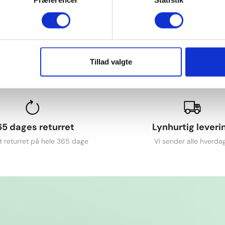
Præferencer
Statistik
Tillad valgte
65 dages returret
Lynhurtig leveri
t returret på hele 365 dage
Vi sender alle hverda