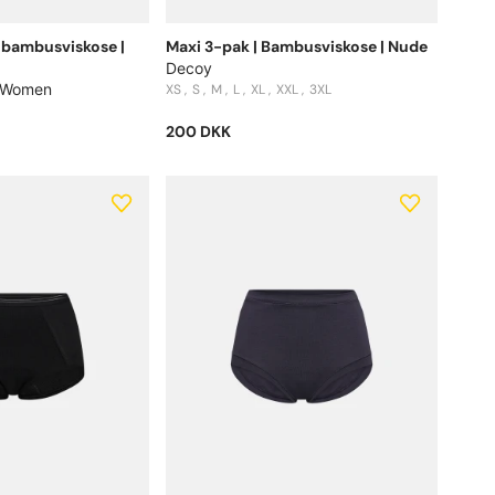
k bambusviskose |
Maxi 3-pak | Bambusviskose | Nude
Decoy
 Women
XS
S
M
L
XL
XXL
3XL
200 DKK