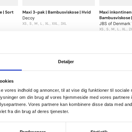
 | Sort
Maxi 3-pak | Bambusviskose | Hvid
Maxi inkontinens
Bambusviskose |
Decoy
JBS of Denmark
XS
S
M
L
XL
XXL
3XL
XS
S
M
L
XL
2
200 DKK
225 DKK
Detaljer
Flere produkter (35)
ookies
se vores indhold og annoncer, til at vise dig funktioner til sociale
oplysninger om din brug af vores hjemmeside med vores partnere i
ysepartnere. Vores partnere kan kombinere disse data med andr
et fra din brug af deres tjenester.