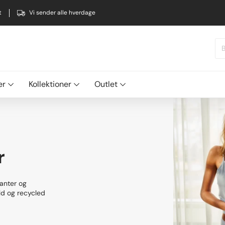
t
Vi sender alle hverdage
er
Kollektioner
Outlet
r
ianter og
uld og recycled