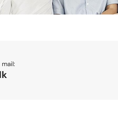
s mail:
dk