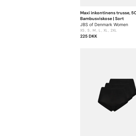
Maxi inkontinens trusse, 50
Bambusviskose | Sort
JBS of Denmark Women
XS
S
M
L
XL
2XL
225 DKK