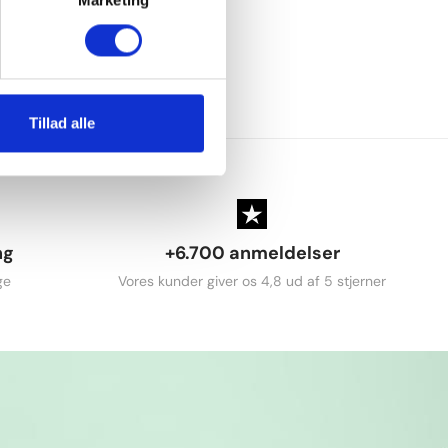
Marketing
Tillad alle
ng
+6.700 anmeldelser
ge
Vores kunder giver os 4,8 ud af 5 stjerner