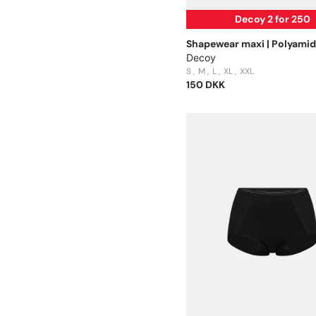
Decoy 2 for 250
Shapewear maxi | Polyamid 
Decoy
S
M
L
XL
XXL
150 DKK