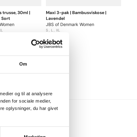
 trusse, 30ml |
Maxi 3-pak | Bambusviskose |
 Sort
Lavendel
 Women
JBS of Denmark Women
XL
S
L
XL
300 DKK
Om
 medier og til at analysere
nden for sociale medier,
e oplysninger, du har givet