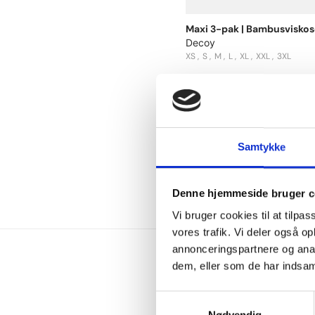
Maxi 3-pak | Bambusviskose
Decoy
XS
S
M
L
XL
XXL
3XL
200 DKK
Samtykke
Denne hjemmeside bruger c
Vi bruger cookies til at tilpas
vores trafik. Vi deler også 
annonceringspartnere og anal
dem, eller som de har indsaml
Samtykkevalg