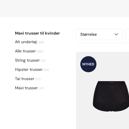
Maxi trusser til kvinder
Størrelse
Alt undertøj
(316)
Alle trusser
(166)
String trusser
(31)
NYHED
Hipster trusser
(38)
Tai trusser
(57)
Maxi trusser
(47)