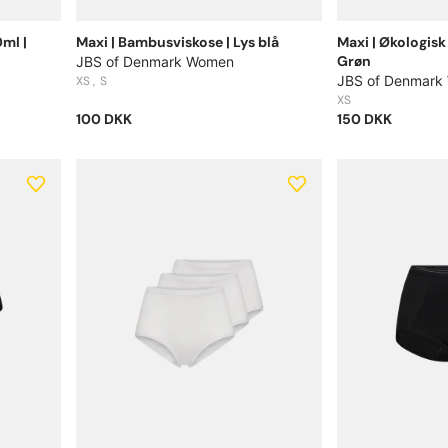
ml |
Maxi | Bambusviskose | Lys blå
Maxi | Økologis
Grøn
JBS of Denmark Women
JBS of Denmark
XS
S
XS
100 DKK
150 DKK